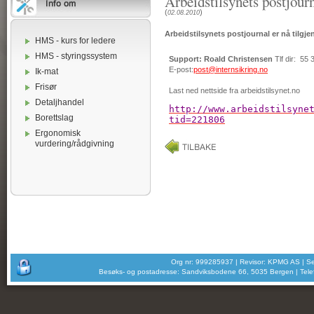
Arbeidstilsynets postjourn
(
)
02.08.2010
Arbeidstilsynets postjournal er nå tilgje
HMS - kurs for ledere
HMS - styringssystem
Support: Roald Christensen
Tlf dir: 55
E-post:
post@internsikring.no
Ik-mat
Frisør
Last ned nettside fra arbeidstilsynet.no
Detaljhandel
http://www.arbeidstilsyne
Borettslag
tid=221806
Ergonomisk
vurdering/rådgivning
Org nr: 999285937 | Revisor: KPMG AS | Sel
Besøks- og postadresse: Sandviksbodene 66, 5035 Bergen | Telefo