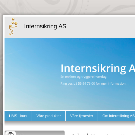
Internsikring AS
HMS - kurs
Våre produkter
Våre tjenester
Om Internsikring AS